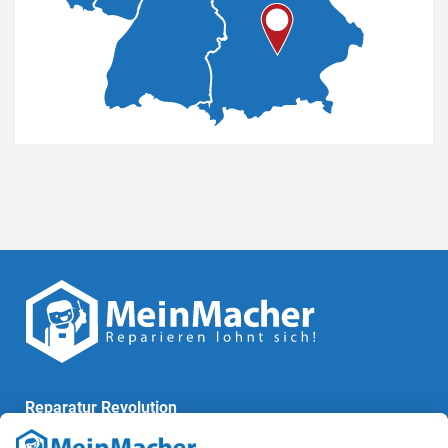
Reparatur Revolution
MeinMacher ist eine Marke der
Vangerow GmbH
↗. Diese