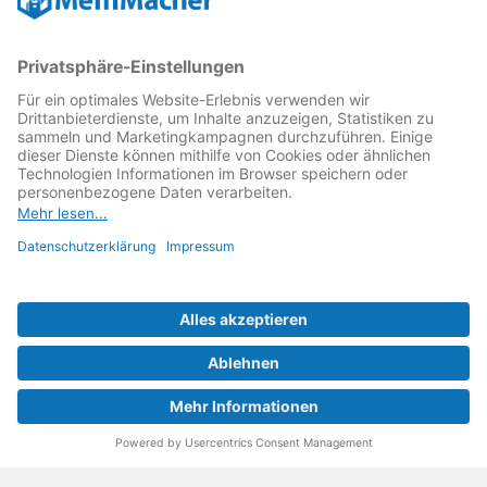
kämpft als Gründungsmitglied des
Runden Tisch
Reparatur
↗ für eine
Reparatur Revolution
↗ und bessere
Reparaturbedingungen: Für Produkte, die sich gut
reparieren lassen, für günstigere Ersatzteile und den
Erhalt der reparierenden Betriebe und des Reparatur-
Know-hows in Deutschland.
Weitere Informationen
Fachhändler finden
Über uns
FAQ - häufig gestellte Fragen
Rechtliches
© 2023 MeinMacher - eine Marke der Vangerow GmbH
Impressum↗
Barrierefreiheit
Datenschutz
AGBs