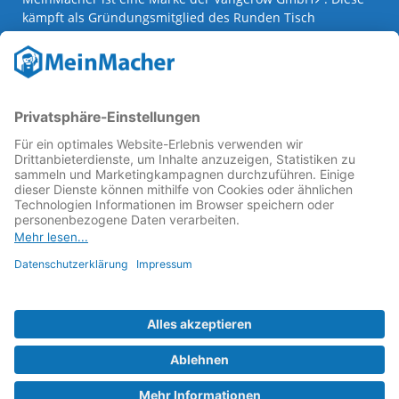
kämpft als Gründungsmitglied des
Runden Tisch
Reparatur
↗ für eine
Reparatur Revolution
↗ und bessere
Reparaturbedingungen: Für Produkte, die sich gut
reparieren lassen, für günstigere Ersatzteile und den
Erhalt der reparierenden Betriebe und des Reparatur-
Know-hows in Deutschland.
Weitere Informationen
Fachhändler finden
Über uns
FAQ - häufig gestellte Fragen
Rechtliches
© 2023 MeinMacher - eine Marke der Vangerow GmbH
Impressum↗
Barrierefreiheit
Datenschutz
AGBs