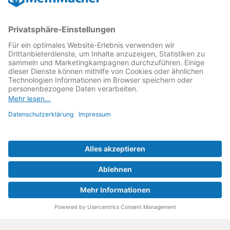
kämpft als Gründungsmitglied des
Runden Tisch
Reparatur
↗ für eine
Reparatur Revolution
↗ und bessere
Reparaturbedingungen: Für Produkte, die sich gut
reparieren lassen, für günstigere Ersatzteile und den
Erhalt der reparierenden Betriebe und des Reparatur-
Know-hows in Deutschland.
Weitere Informationen
Fachhändler finden
Über uns
FAQ - häufig gestellte Fragen
Rechtliches
© 2023 MeinMacher - eine Marke der Vangerow GmbH
Impressum↗
Barrierefreiheit
Datenschutz
AGBs
Kontakt