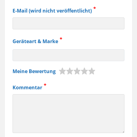
E-Mail (wird nicht veröffentlicht)
Geräteart & Marke
z.B.
Meine Bewertung
Jura
Kaffeemaschine,
Kommentar
Samsung
Smartphone
usw.