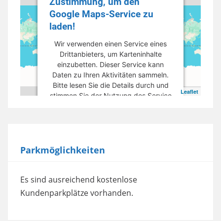
Zustimmung, um den
Google Maps-Service zu
laden!
Wir verwenden einen Service eines
Drittanbieters, um Karteninhalte
einzubetten. Dieser Service kann
Daten zu Ihren Aktivitäten sammeln.
Bitte lesen Sie die Details durch und
Leaflet
stimmen Sie der Nutzung des Service
zu, um diese Karte anzuzeigen.
Mehr Informationen
Parkmöglichkeiten
Akzeptieren
powered by
Usercentrics Consent
Es sind ausreichend kostenlose
Management Platform
Kundenparkplätze vorhanden.