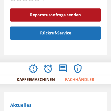
Reparaturanfrage senden
Rückruf-Service
AKTUELLES
ÖFFNUNGSZEITEN
BEWERTUNGEN
IMPRESSUM
/
KAFFEEMASCHINEN
FACHHÄNDLER
AGBS
Aktuelles