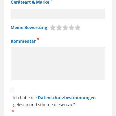
Geräteart & Marke
z.B.
Meine Bewertung
Jura
Kaffeemaschine,
Kommentar
Samsung
Smartphone
usw.
Datenschutz
Ich habe die
Datenschutzbestimmungen
gelesen und stimme diesen zu.*