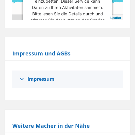
einzubetten. Dieser Service kann
Daten zu Ihren Aktivitäten sammeln.
Bitte lesen Sie die Details durch und
Leaflet
stimmen Sie der Nutzung des Service
zu, um diese Karte anzuzeigen.
Mehr Informationen
Impressum und AGBs
Akzeptieren
powered by
Usercentrics Consent
Management Platform
Impressum
Weitere Macher in der Nähe