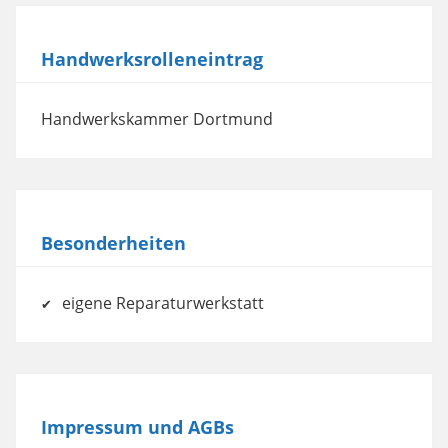
Mehr Informationen
Handwerksrolleneintrag
Akzeptieren
powered by
Usercentrics Consent
Handwerkskammer Dortmund
Management Platform
Besonderheiten
eigene Reparaturwerkstatt
Impressum und AGBs