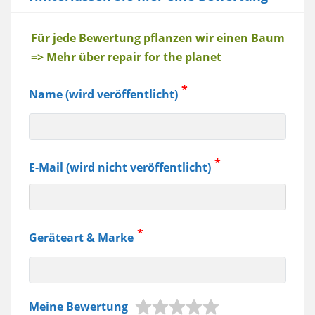
Baum
Für jede Bewertung pflanzen wir einen Baum
=> Mehr über repair for the planet
Name (wird veröffentlicht)
E-Mail (wird nicht veröffentlicht)
Geräteart & Marke
z.B.
Meine Bewertung
Jura