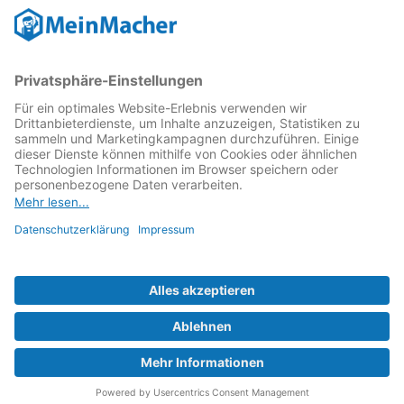
Reparatur Revolution
MeinMacher ist eine Marke der
Vangerow GmbH
↗. Diese
kämpft als Gründungsmitglied des
Runden Tisch
Reparatur
↗ für eine
Reparatur Revolution
↗ und bessere
Reparaturbedingungen: Für Produkte, die sich gut
reparieren lassen, für günstigere Ersatzteile und den
Erhalt der reparierenden Betriebe und des Reparatur-
Know-hows in Deutschland.
Weitere Informationen
Fachhändler finden
Über uns
FAQ - häufig gestellte Fragen
Rechtliches
© 2023 MeinMacher - eine Marke der Vangerow GmbH
Impressum↗
Barrierefreiheit