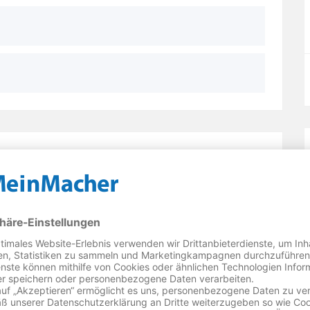
maschinen in Buxtehude