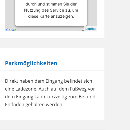
durch und stimmen Sie der
Nutzung des Service zu, um
diese Karte anzuzeigen.
Leaflet
Mehr Informationen
Akzeptieren
powered by
Usercentrics
Parkmöglichkeiten
Consent Management
Platform
Direkt neben dem Eingang befindet sich
eine Ladezone. Auch auf dem Fußweg vor
dem Eingang kann kurzzeitig zum Be- und
Entladen gehalten werden.