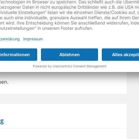
he
ben.
ng