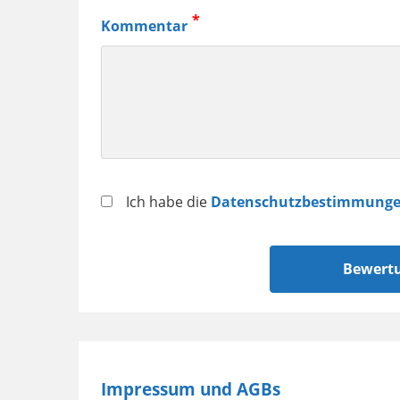
Kaffeemaschine,
Kommentar
Samsung
Smartphone
usw.
Datenschutz
Ich habe die
Datenschutzbestimmung
Impressum und AGBs