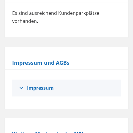
powered by
Usercentrics Consent
Es sind ausreichend Kundenparkplätze
Management Platform
vorhanden.
Impressum und AGBs
Impressum