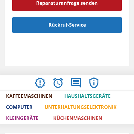
Reparaturanfrage senden
Rückruf-Service
AKTUELLES
ÖFFNUNGSZEITEN
BEWERTUNGEN
IMPRESSUM
/
KAFFEEMASCHINEN
HAUSHALTSGERÄTE
AGBS
COMPUTER
UNTERHALTUNGSELEKTRONIK
KLEINGERÄTE
KÜCHENMASCHINEN