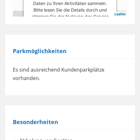
Daten zu Ihren Aktivitäten sammeln.
Bitte lesen Sie die Details durch und
Leaflet
stimmen Sie der Nutzung des Service
zu, um diese Karte anzuzeigen.
Mehr Informationen
Parkmöglichkeiten
Akzeptieren
powered by
Usercentrics Consent
Es sind ausreichend Kundenparkplätze
Management Platform
vorhanden.
Besonderheiten