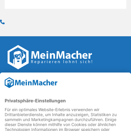
Reparatur Revolution
MeinMacher ist eine Marke der
Vangerow GmbH
↗. Diese
kämpft als Gründungsmitglied des
Runden Tisch
Reparatur
↗ für eine
Reparatur Revolution
↗ und bessere
Reparaturbedingungen: Für Produkte, die sich gut
reparieren lassen, für günstigere Ersatzteile und den
Erhalt der reparierenden Betriebe und des Reparatur-
Know-hows in Deutschland.