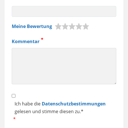
z.B.
Meine Bewertung
Jura
Kaffeemaschine,
Kommentar
Samsung
Smartphone
usw.
Datenschutz
Ich habe die
Datenschutzbestimmungen
gelesen und stimme diesen zu.*