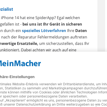
ialist
 iPhone 14 hat eine SpiderApp? Egal welchen
efallen ist -
bei uns ist Ihr Gerät in sicheren
nn durch ein
spezielles Lötverfahren
Ihre
Daten
 nach der Reparatur Fehlermeldungen auftreten
wertige Ersatzteile,
um sicherzustellen, dass Ihr
nktioniert. Dabei achten wir auch auf eine
ie wichtig ein funktionsfähiges Smartphone im Alltag
paratur hinaus: Wir beraten Sie gerne bei Fragen
pps zur Pflege und Wartung Ihres iPhones oder
oße Auswahl an Zubehör und Schutzhüllen für Ihr
atzern und Stürzen zu schützen. Wir möchten