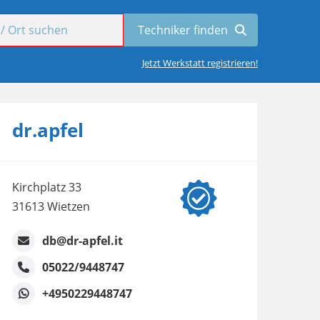
Jetzt Werkstatt registrieren!
dr.apfel
Kirchplatz 33
31613 Wietzen
db@dr-apfel.it
05022/9448747
+4950229448747