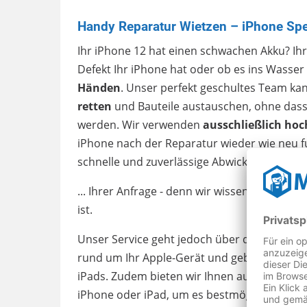
Handy Reparatur Wietzen – iPhone Spez
Ihr iPhone 12 hat einen schwachen Akku? Ihr
Defekt Ihr iPhone hat oder ob es ins Wasser g
Händen
. Unser perfekt geschultes Team ka
retten
und Bauteile austauschen, ohne dass
werden. Wir verwenden
ausschließlich hoch
iPhone nach der Reparatur wieder wie neu fu
schnelle und zuverlässige Abwicklung ...
... Ihrer Anfrage - denn wir wissen genau, w
ist.
Unser Service geht jedoch über die reine Re
rund um Ihr Apple-Gerät und geben Ihnen Ti
iPads. Zudem bieten wir Ihnen auch eine gr
iPhone oder iPad, um es bestmöglich vor Kr