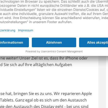
m Apple-Gerät haben. Unser Ziel ist es, unseren
ratur sowie Beratung rund um das Thema iPhones
an uns weiterzuentwickeln und auf dem neuesten
aus Experten Ihre Erwartungen übertreffen wird -
uch unsere Kundenzufriedenheit betrifft.
fessionellen Service bei iPhone- & Handy-
lemen mit Ihrem Apple-Gerät zu kontaktieren. Wir
ne weiter! Unser Ziel ist es, dass Ihr iPhone oder
d Sie sich auf Ihre alltäglichen Aufgaben
sse hat, bringen Sie es zu uns. Wir reparieren Apple
Tablets. Ganz egal ob es sich um den Austausch
e den Austausch des Display geht - bei uns sind