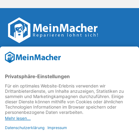
Reparatur Revolution
MeinMacher ist eine Marke der
Vangerow GmbH
↗. Diese
kämpft als Gründungsmitglied des
Runden Tisch
Reparatur
↗ für eine
Reparatur Revolution
↗ und bessere
Reparaturbedingungen: Für Produkte, die sich gut
reparieren lassen, für günstigere Ersatzteile und den
Erhalt der reparierenden Betriebe und des Reparatur-
Know-hows in Deutschland.
Weitere Informationen
Fachhändler finden
Über uns