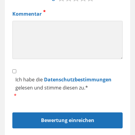
Jura
Kaffeemaschine,
Kommentar
Samsung
Smartphone
usw.
Datenschutz
Ich habe die
Datenschutzbestimmungen
gelesen und stimme diesen zu.*