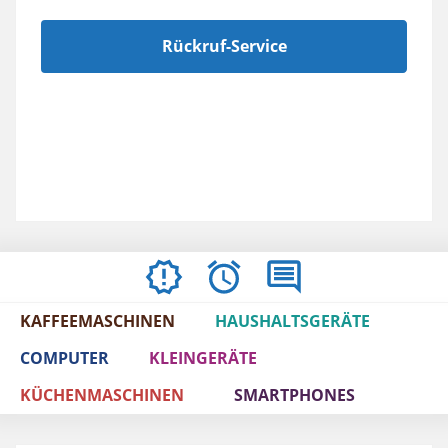
Rückruf-Service
ÖFFNUNGSZEITEN
BEWERTUNGEN
IMPRESSUM
/
KAFFEEMASCHINEN
HAUSHALTSGERÄTE
AGBS
COMPUTER
KLEINGERÄTE
KÜCHENMASCHINEN
SMARTPHONES