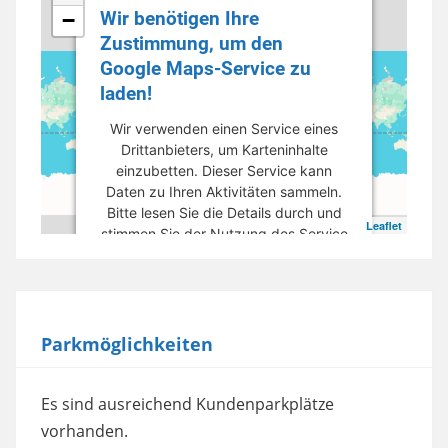
Wir benötigen Ihre
−
Zustimmung, um den
Google Maps-Service zu
laden!
Wir verwenden einen Service eines
Drittanbieters, um Karteninhalte
einzubetten. Dieser Service kann
Daten zu Ihren Aktivitäten sammeln.
Bitte lesen Sie die Details durch und
Leaflet
stimmen Sie der Nutzung des Service
zu, um diese Karte anzuzeigen.
Mehr Informationen
Parkmöglichkeiten
Akzeptieren
powered by
Usercentrics Consent
Es sind ausreichend Kundenparkplätze
Management Platform
vorhanden.