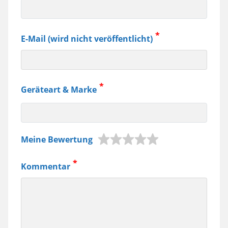
E-Mail (wird nicht veröffentlicht)
Geräteart & Marke
z.B.
Meine Bewertung
Jura
Kaffeemaschine,
Kommentar
Samsung
Smartphone
usw.