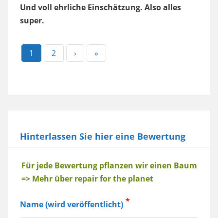
Und voll ehrliche Einschätzung. Also alles
super.
Aktuelle
1
Page
2
Nächste
›
Letzte
»
Seite
Seite
Seite
Hinterlassen Sie hier eine Bewertung
Baum
Für jede Bewertung pflanzen wir einen Baum
=> Mehr über repair for the planet
Name (wird veröffentlicht)