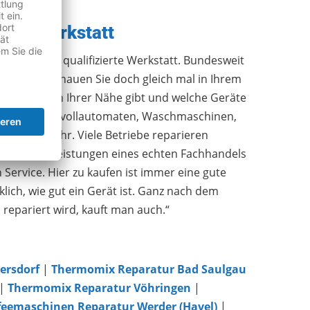
 Fachwerkstatt
n Sie eine qualifizierte Werkstatt. Bundesweit
 gelistet. Schauen Sie doch gleich mal in Ihrem
ätten es in Ihrer Nähe gibt und welche Geräte
blets, Kaffeevollautomaten, Waschmaschinen,
 Geräte mehr. Viele Betriebe reparieren
n auch die Leistungen eines echten Fachhandels
Service. Hier zu kaufen ist immer eine gute
lich, wie gut ein Gerät ist. Ganz nach dem
o repariert wird, kauft man auch.“
ersdorf
|
Thermomix Reparatur Bad Saulgau
|
Thermomix Reparatur Vöhringen
|
feemaschinen Reparatur Werder (Havel)
|