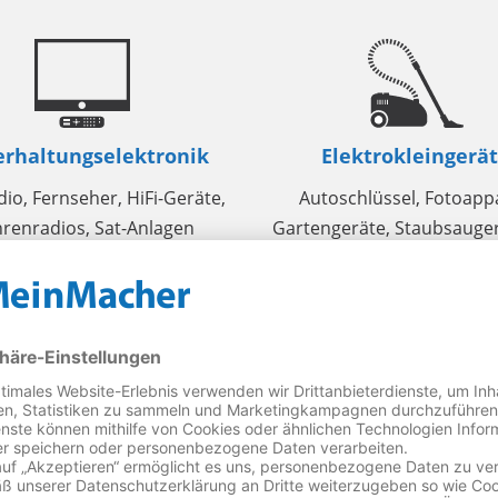
rhaltungselektronik
Elektrokleingerä
io, Fernseher, HiFi-Geräte,
Autoschlüssel, Fotoapp
renradios, Sat-Anlagen
Gartengeräte, Staubsauger
Akkus und sonstige Elek
Kleingeräte