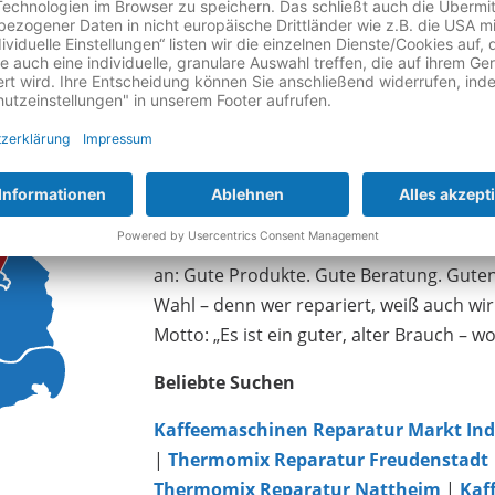
Finden Sie Ihre Reparatur
Wo auch immer Sie wohnen – bei uns finde
sind in unserem Portal über 901 Betriebe
Bundesland nach, welche Reparaturwerkst
dort repariert werden: Smartphones, Ta
Thermomix und natürlich noch ganz viele
übrigens nicht nur, sondern bieten Ihne
an: Gute Produkte. Gute Beratung. Guten 
Wahl – denn wer repariert, weiß auch wirk
Motto: „Es ist ein guter, alter Brauch – w
Beliebte Suchen
Kaffeemaschinen Reparatur Markt Ind
|
Thermomix Reparatur Freudenstadt
Thermomix Reparatur Nattheim
|
Kaf