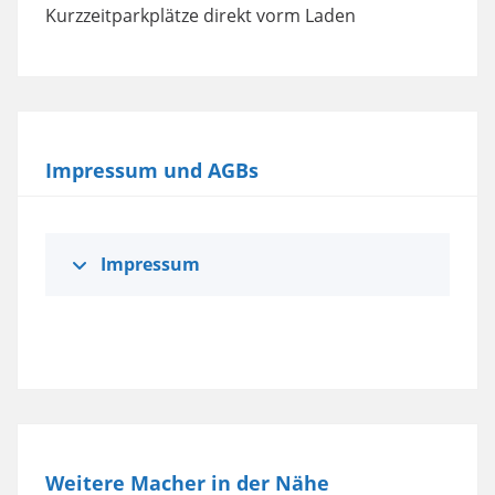
powered by
Usercentrics Consent
Kurzzeitparkplätze direkt vorm Laden
Management Platform
Impressum und AGBs
Impressum
Weitere Macher in der Nähe