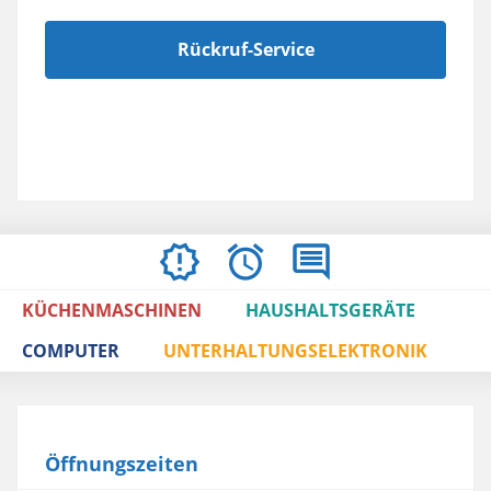
Rückruf-Service
ÖFFNUNGSZEITEN
BEWERTUNGEN
IMPRESSUM
/
KÜCHENMASCHINEN
HAUSHALTSGERÄTE
AGBS
COMPUTER
UNTERHALTUNGSELEKTRONIK
Öffnungszeiten