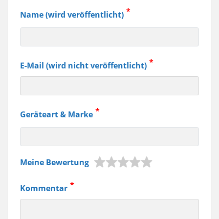
Name (wird veröffentlicht)
E-Mail (wird nicht veröffentlicht)
Geräteart & Marke
z.B.
Meine Bewertung
Jura
Kaffeemaschine,
Kommentar
Samsung
Smartphone
usw.