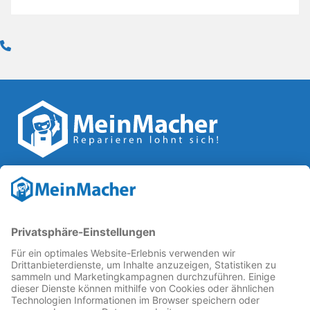
Reparatur Revolution
MeinMacher ist eine Marke der
Vangerow GmbH
↗. Diese
kämpft als Gründungsmitglied des
Runden Tisch
Reparatur
↗ für eine
Reparatur Revolution
↗ und bessere
Reparaturbedingungen: Für Produkte, die sich gut
reparieren lassen, für günstigere Ersatzteile und den
Erhalt der reparierenden Betriebe und des Reparatur-
Know-hows in Deutschland.