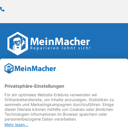
Reparatur Revolution
MeinMacher ist eine Marke der
Vangerow GmbH
↗. Diese
kämpft als Gründungsmitglied des
Runden Tisch
Reparatur
↗ für eine
Reparatur Revolution
↗ und bessere
Reparaturbedingungen: Für Produkte, die sich gut
reparieren lassen, für günstigere Ersatzteile und den
Erhalt der reparierenden Betriebe und des Reparatur-
Know-hows in Deutschland.
Weitere Informationen