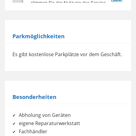
Leaflet
stimmen Sie der Nutzung des Service
zu, um diese Karte anzuzeigen.
Mehr Informationen
Parkmöglichkeiten
Akzeptieren
powered by
Usercentrics Consent
Es gibt kostenlose Parkplätze vor dem Geschäft.
Management Platform
Besonderheiten
Abholung von Geräten
eigene Reparaturwerkstatt
Fachhändler