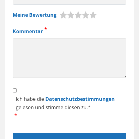
z.B.
Meine Bewertung
Jura
Kaffeemaschine,
Kommentar
Samsung
Smartphone
usw.
Datenschutz
Ich habe die
Datenschutzbestimmungen
gelesen und stimme diesen zu.*