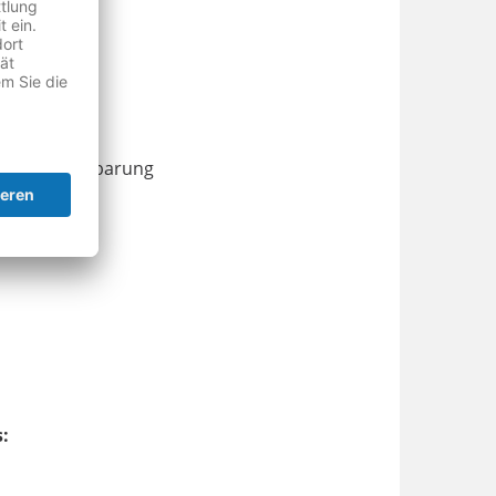
scher Vereinbarung
: