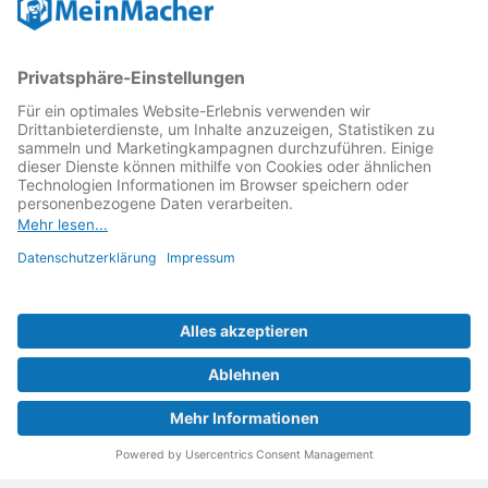
Experten reparieren. Der Service ist bis auf die
Ersatzteile kostenlos. Auch in Wittenberg gibt es
solche Grasswurzel-Initiativen.
Ein Reparatur Café gibt es zum Beispiel hier:
Reparatur Café im Jugendklub der Volkssolidarität -
Techna
Rooseveltstraße 15
06886 Lutherstadt Wittenberg
Hier kann man einfach dazukommen. Jeden Freitag
zwischen 15:30 und 18:00 Uhr kann man mit
seinem defekten Elektro- oder Elektronik-Gerät
vorbeikommen. Gemeinsam, Laien und Techniker,
schauen sich dann an, was man reparieren kann. In
vielen Repair Cafés ist die Reparaturquote
erstaunlich hoch.